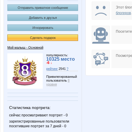
mamboleo
Нектари
Этот блог
Отправить приватное сообщение
блогеров
.
Добавить в друзья
Игнорировать
Посетит
Сделать подарок
Мой малыш - Основной
популярность:
Посмотре
10325 место
-6 ↓
рейтинг
2541
?
Привилегированный
пользователь
8
уровня
Статистика портрета:
сейчас просматривают портрет - 0
зарегистрированные пользователи
посетившие портрет за 7 дней - 0